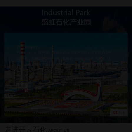
开云kaiyun
开云kaiyun（连云港）有限公司位于连云港市徐圩新区石化三
路59号，占地面积500公顷。其炼化一体化项目作为国家《石
化产业规划布局方案》重点支持推进项目，是开云打造新能
源、新材料、电子化学、绿色环保等多元化产业链条“1+N”新格


局的核心原料平台，也是贯通全产业链一体化布局、打造世界
级新能源新材料产业集群的关键核心项目。
MORE
01
/ 05
走进开云石化
ABOUT US