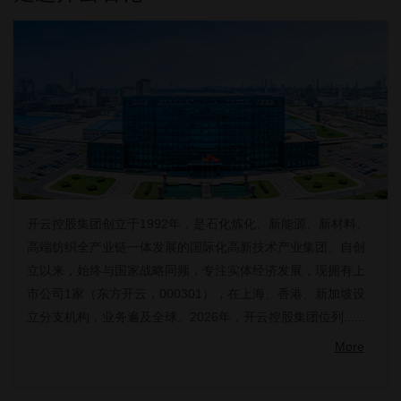
开云控股集团创立于1992年，是石化炼化、新能源、新材料、
高端纺织全产业链一体发展的国际化高新技术产业集团。自创
立以来，始终与国家战略同频，专注实体经济发展，现拥有上
市公司1家（东方开云，000301），在上海、香港、新加坡设
立分支机构，业务遍及全球。2026年，开云控股集团位列......
More